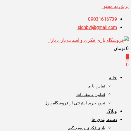
پرش به محتوا
09031616739
sjdnbvi@gmail.com
0
تومان
0
0
خانه
تماس با ما
قوانین و مقررات
نحوه خرید اینترنتی از فروشگاه پازل
وبلاگ
دسته بندی ها
بازی فکری و بورد گیم