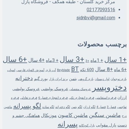
مرکز خرید گلستان - طبقه همکف - فروشگاه پازل
02177093516
sjdnbvi@gmail.com
برچسب محصولات
+3 سال
+6 سال
+1 سال
+4 سال
+ 1ماه
+ 3ماه
+3
BT
+8 سال
+6 ماه
600 تکه
Beyblade
آب بازی
آموزش الفبای فارسی
اسباب
دخترانه
بتمن
بورد گیم
بازی نوجوان
اول دبستان
بازی گروهی
برند ایران پازل
دختروپسر
عروسک پولیشی
عروسک پولیشی
عروسک مفصلی
ارزان
فرفره استقامتی
فرفره انفجاری تکی
فرفره انفجاری فصل 6
فرفره تعادلی
فرفره
لگو پسرانه
تهاجمی
فصل 3
فصل 4
لگو ارزان
لگو بتمن
لگو دخترانه
لگو ساده
ماشین
ماشین سنگین
ماشین کامیون
موزیکال
هماهنگی چشم و
درج
پسرانه
دست
پازل مقوایی
پازل کودکانه