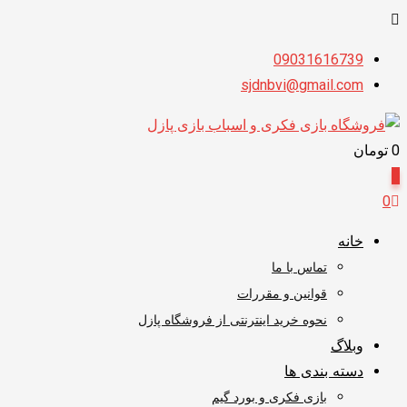
پرش
09031616739
به
sjdnbvi@gmail.com
محتوا
0
تومان
0
0
خانه
تماس با ما
قوانین و مقررات
نحوه خرید اینترنتی از فروشگاه پازل
وبلاگ
دسته بندی ها
بازی فکری و بورد گیم