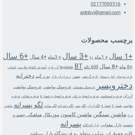
02177093516
sjdnbvi@gmail.com
برچسب محصولات
+3 سال
+6 سال
+1 سال
+4 سال
+ 1ماه
+ 3ماه
+3
BT
+8 سال
+6 ماه
600 تکه
Beyblade
آب بازی
آموزش الفبای فارسی
اسباب
دخترانه
بتمن
بورد گیم
بازی نوجوان
اول دبستان
بازی گروهی
برند ایران پازل
دختروپسر
عروسک پولیشی
عروسک پولیشی
عروسک مفصلی
ارزان
فرفره استقامتی
فرفره انفجاری تکی
فرفره انفجاری فصل 6
فرفره تعادلی
فرفره
لگو پسرانه
تهاجمی
فصل 3
فصل 4
لگو ارزان
لگو بتمن
لگو دخترانه
لگو ساده
ماشین
ماشین سنگین
ماشین کامیون
موزیکال
هماهنگی چشم و
درج
پسرانه
دست
پازل مقوایی
پازل کودکانه
کلیه حقوق این سایت متعلق به فروشگاه پازل میباشد.