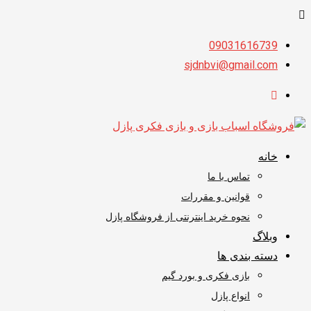
09031616739
sjdnbvi@gmail.com
خانه
تماس با ما
قوانین و مقررات
نحوه خرید اینترنتی از فروشگاه پازل
وبلاگ
دسته بندی ها
بازی فکری و بورد گیم
انواع پازل