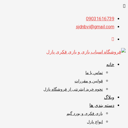
پرش
09031616739
به
sjdnbvi@gmail.com
محتوا
خانه
تماس با ما
قوانین و مقررات
نحوه خرید اینترنتی از فروشگاه پازل
وبلاگ
دسته بندی ها
بازی فکری و بورد گیم
انواع پازل