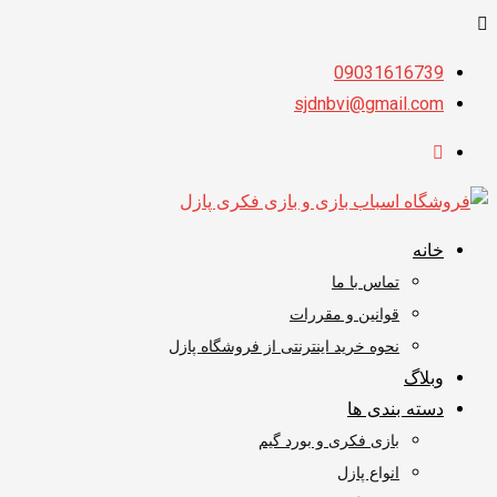
پرش
09031616739
به
sjdnbvi@gmail.com
محتوا
خانه
تماس با ما
قوانین و مقررات
نحوه خرید اینترنتی از فروشگاه پازل
وبلاگ
دسته بندی ها
بازی فکری و بورد گیم
انواع پازل