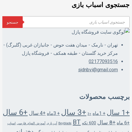
جستجوی اسباب بازی
Products
جستجو
search
تهران - نارمک - میدان هفت حوض - جانبازان غربی (گلبرگ) -
مرکز خرید گلستان - طبقه همکف - فروشگاه پازل
02177093516
sjdnbvi@gmail.com
برچسب محصولات
+3 سال
+6 سال
+1 سال
+4 سال
+ 1ماه
+ 3ماه
+3
BT
+8 سال
+6 ماه
600 تکه
Beyblade
آب بازی
آموزش الفبای فارسی
اسباب
دخترانه