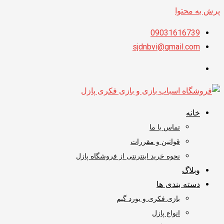
پرش به محتوا
09031616739
sjdnbvi@gmail.com
خانه
تماس با ما
قوانین و مقررات
نحوه خرید اینترنتی از فروشگاه پازل
وبلاگ
دسته بندی ها
بازی فکری و بورد گیم
انواع پازل