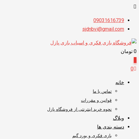
پرش
09031616739
به
sjdnbvi@gmail.com
محتوا
0
تومان
0
0
خانه
تماس با ما
قوانین و مقررات
نحوه خرید اینترنتی از فروشگاه پازل
وبلاگ
دسته بندی ها
بازی فکری و بورد گیم