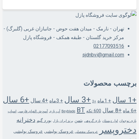
تهران - نارمک - میدان هفت حوض - جانبازان غربی (گلبرگ) -
مرکز خرید گلستان - طبقه همکف - فروشگاه پازل
02177093516
sjdnbvi@gmail.com
برچسب محصولات
+3 سال
+6 سال
+1 سال
+4 سال
+ 1ماه
+ 3ماه
+3
BT
+8 سال
+6 ماه
600 تکه
Beyblade
آب بازی
آموزش الفبای فارسی
اسباب
دخترانه
بتمن
بورد گیم
بازی نوجوان
اول دبستان
بازی گروهی
برند ایران پازل
دختروپسر
عروسک پولیشی
عروسک پولیشی
عروسک مفصلی