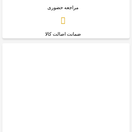
مراجعه حضوری
ضمانت اصالت کالا
سورپرایز
ال او ال سوپرایز استوانه ای بزرگ 24
سانتی خارجی
300,000
تومان
افزودن به سبد خرید