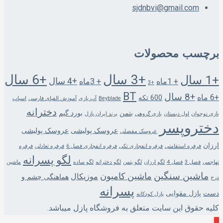
sjdnbvi@gmail.com
برچسب محصولات
+3 سال
+6 سال
+1 سال
+4 سال
+ 1ماه
+ 3ماه
+3
BT
+8 سال
+6 ماه
600 تکه
Beyblade
آب بازی
آموزش الفبای فارسی
اسباب
دخترانه
بتمن
بورد گیم
بازی نوجوان
اول دبستان
بازی گروهی
برند ایران پازل
دختروپسر
عروسک پولیشی
عروسک پولیشی
عروسک مفصلی
ارزان
فرفره استقامتی
فرفره انفجاری تکی
فرفره انفجاری فصل 6
فرفره تعادلی
فرفره
لگو پسرانه
تهاجمی
فصل 3
فصل 4
لگو ارزان
لگو بتمن
لگو دخترانه
لگو ساده
ماشین
ماشین سنگین
ماشین کامیون
موزیکال
هماهنگی چشم و
درج
پسرانه
دست
پازل مقوایی
پازل کودکانه
کلیه حقوق این سایت متعلق به فروشگاه پازل میباشد.