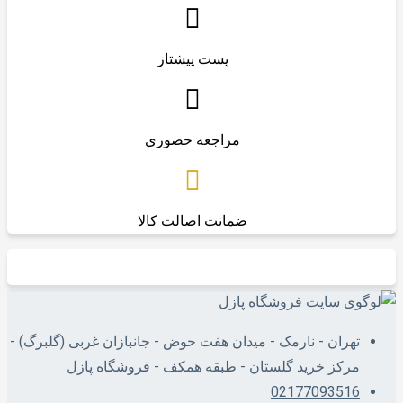
پست پیشتاز
مراجعه حضوری
ضمانت اصالت کالا
تهران - نارمک - میدان هفت حوض - جانبازان غربی (گلبرگ) -
مرکز خرید گلستان - طبقه همکف - فروشگاه پازل
02177093516