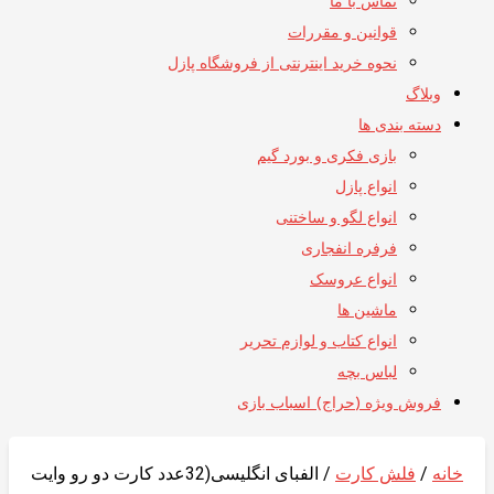
تماس با ما
قوانین و مقررات
نحوه خرید اینترنتی از فروشگاه پازل
وبلاگ
دسته بندی ها
بازی فکری و بورد گیم
انواع پازل
انواع لگو و ساختنی
فرفره انفجاری
انواع عروسک
ماشین ها
انواع کتاب و لوازم تحریر
لباس بچه
فروش ویژه (حراج) اسباب بازی
خانه
/
فلش کارت
/ الفبای انگلیسی(32عدد کارت دو رو وایت