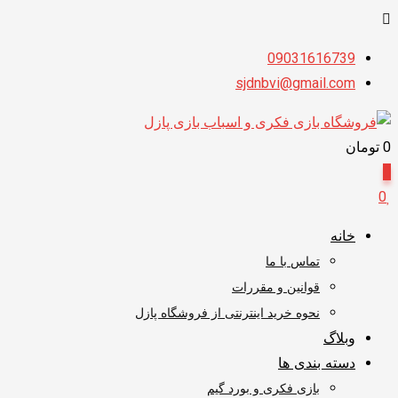
پرش
09031616739
به
sjdnbvi@gmail.com
محتوا
0
تومان
0
0
خانه
تماس با ما
قوانین و مقررات
نحوه خرید اینترنتی از فروشگاه پازل
وبلاگ
دسته بندی ها
بازی فکری و بورد گیم