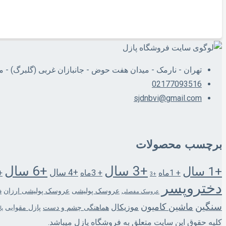
350,000
تومان
افزودن به سبد خرید
تهران - نارمک - میدان هفت حوض - جانبازان غربی (گلبرگ) - 
02177093516
sjdnbvi@gmail.com
برچسب محصولات
+3 سال
+6 سال
+1 سال
+4 سال
+ 1ماه
+ 3ماه
+6 م
+3
دختروپسر
عروسک پولیشی
عروسک پولیشی ارزان
عروسک مفصلی
ف
سنگین
ماشین کامیون
موزیکال
هماهنگی چشم و دست
پازل مقوایی
پا
کلیه حقوق این سایت متعلق به فروشگاه پازل میباشد.