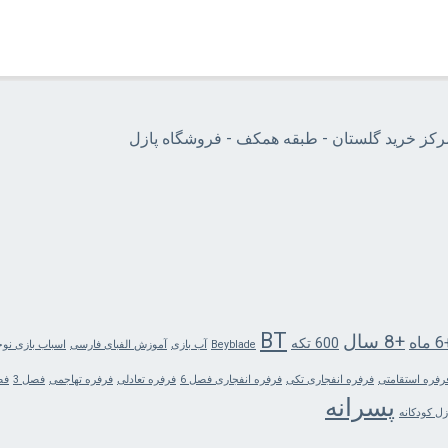
مرکز خرید گلستان - طبقه همکف - فروشگاه پازل
BT
+8 سال
اه
600 تکه
Beyblade
آب بازی
آموزش الفبای فارسی
اسباب بازی نو
رفره استقامتی
فرفره انفجاری تکی
فرفره انفجاری فصل 6
فرفره تعادلی
فرفره تهاجمی
فصل 3
فص
پسرانه
زل کودکانه