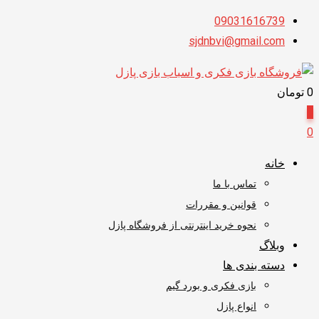
پرش
09031616739
به
sjdnbvi@gmail.com
محتوا
0
تومان
0
0
خانه
تماس با ما
قوانین و مقررات
نحوه خرید اینترنتی از فروشگاه پازل
وبلاگ
دسته بندی ها
بازی فکری و بورد گیم
انواع پازل