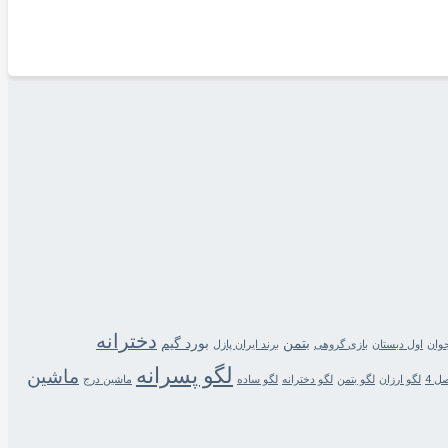
دخترانه
بتمن
بورد گیم
جوان
اول دبستان
بازی گروهی
برند ایران پازل
لگو پسرانه
ماشین
ل 4
لگو ارزان
لگو بتمن
لگو دخترانه
لگو ساده
ماشین درج