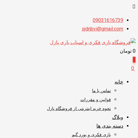
پرش
09031616739
به
sjdnbvi@gmail.com
محتوا
0
تومان
0
0
خانه
تماس با ما
قوانین و مقررات
نحوه خرید اینترنتی از فروشگاه پازل
وبلاگ
دسته بندی ها
بازی فکری و بورد گیم