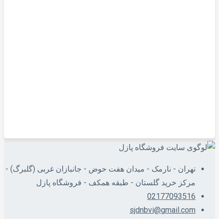
فنون و مشاغل
تلفن موزیکال قلبی
450,000
تومان
افزودن به سبد خرید
تهران - نارمک - میدان هفت حوض - جانبازان غربی (گلبرگ) -
مرکز خرید گلستان - طبقه همکف - فروشگاه پازل
02177093516
sjdnbvi@gmail.com