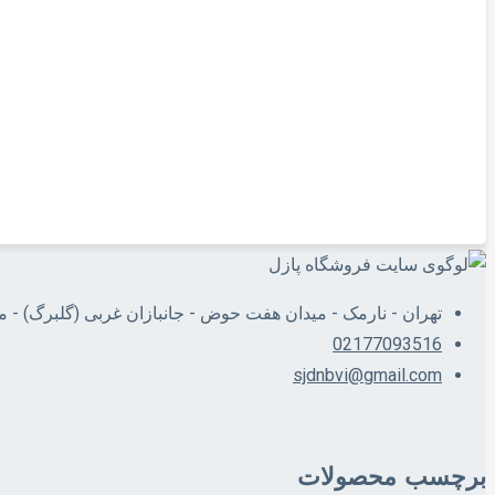
افزودن به سبد خرید
بازی فکری و بورد گیم
تاپ اسپین روبیک گردان
250,000
تومان
افزودن به سبد خرید
تهران - نارمک - میدان هفت حوض - جانبازان غربی (گلبرگ) - 
02177093516
sjdnbvi@gmail.com
برچسب محصولات