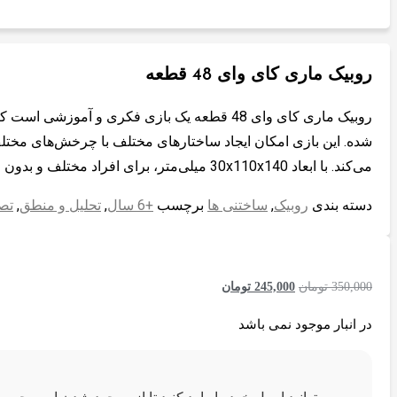
روبیک ماری کای وای 48 قطعه
روبیک ماری کای وای 48 قطعه یک بازی فکری و آم
شده. این بازی امکان ایجاد ساختارهای مختلف با چرخش‌های مختل
می‌کند. با ابعاد 30x110x140 میلی‌متر، برای افراد مختلف و بدون محدودیت سنی مناسب است. با استفاده از منشورهای پلاستیک …
دسته بندی
روبیک
,
ساختنی ها
برچسب
+6 سال
,
تحلیل و منطق
,
تص
قیمت
قیمت
350,000
تومان
245,000
تومان
اصلی:
فعلی:
در انبار موجود نمی باشد
350,000 تومان
245,000 تومان.
بود.