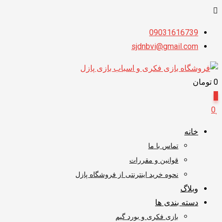
پرش
09031616739
به
sjdnbvi@gmail.com
محتوا
0
تومان
0
0
خانه
تماس با ما
قوانین و مقررات
نحوه خرید اینترنتی از فروشگاه پازل
وبلاگ
دسته بندی ها
بازی فکری و بورد گیم