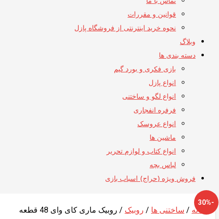
تماس با ما
قوانین و مقررات
نحوه خرید اینترنتی از فروشگاه پازل
وبلاگ
دسته بندی ها
بازی فکری و بورد گیم
انواع پازل
انواع لگو و ساختنی
فرفره انفجاری
انواع عروسک
ماشین ها
انواع کتاب و لوازم تحریر
لباس بچه
فروش ویژه (حراج) اسباب بازی
-30%
خانه
/
ساختنی ها
/
روبیک
/ روبیک ماری کای وای 48 قطعه