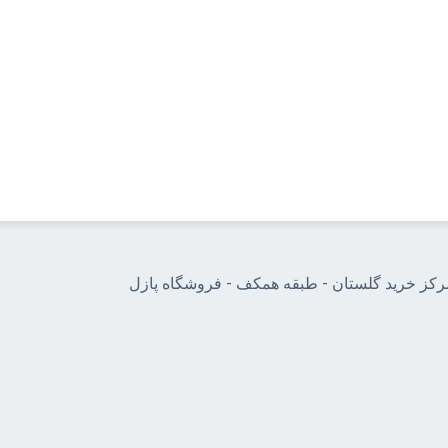
مرکز خرید گلستان - طبقه همکف - فروشگاه پازل