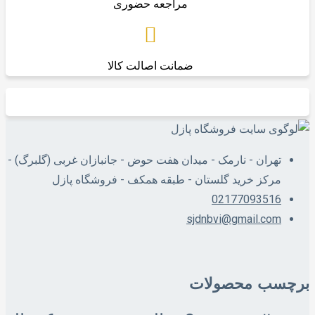
مراجعه حضوری
ضمانت اصالت کالا
تهران - نارمک - میدان هفت حوض - جانبازان غربی (گلبرگ) -
مرکز خرید گلستان - طبقه همکف - فروشگاه پازل
02177093516
sjdnbvi@gmail.com
برچسب محصولات