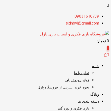
پرش
09031616739
به
sjdnbvi@gmail.com
محتوا
0
تومان
0
0
خانه
تماس با ما
قوانین و مقررات
نحوه خرید اینترنتی از فروشگاه پازل
وبلاگ
دسته بندی ها
بازی فکری و بورد گیم