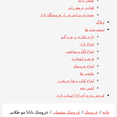
تماس با ما
قوانین و مقررات
نحوه خرید اینترنتی از فروشگاه پازل
وبلاگ
دسته بندی ها
بازی فکری و بورد گیم
انواع پازل
انواع لگو و ساختنی
فرفره انفجاری
انواع عروسک
ماشین ها
انواع کتاب و لوازم تحریر
لباس بچه
فروش ویژه (حراج) اسباب بازی
خانه
/
عروسک
/
عروسک مفصلی
/ عروسک نانانا مو طلایی