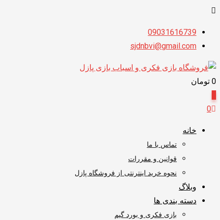
پرش
09031616739
به
sjdnbvi@gmail.com
محتوا
0
تومان
0
0
خانه
تماس با ما
قوانین و مقررات
نحوه خرید اینترنتی از فروشگاه پازل
وبلاگ
دسته بندی ها
بازی فکری و بورد گیم