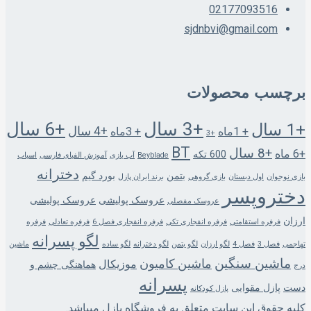
02177093516
sjdnbvi@gmail.com
برچسب محصولات
+3 سال
+6 سال
+1 سال
+4 سال
+ 1ماه
+ 3ماه
+3
BT
+8 سال
+6 ماه
600 تکه
Beyblade
آب بازی
آموزش الفبای فارسی
اسباب
دخترانه
بتمن
بورد گیم
بازی نوجوان
اول دبستان
بازی گروهی
برند ایران پازل
دختروپسر
عروسک پولیشی
عروسک پولیشی
عروسک مفصلی
ارزان
فرفره استقامتی
فرفره انفجاری تکی
فرفره انفجاری فصل 6
فرفره تعادلی
فرفره
لگو پسرانه
تهاجمی
فصل 3
فصل 4
لگو ارزان
لگو بتمن
لگو دخترانه
لگو ساده
ماشین
ماشین سنگین
ماشین کامیون
موزیکال
هماهنگی چشم و
درج
پسرانه
دست
پازل مقوایی
پازل کودکانه
کلیه حقوق این سایت متعلق به فروشگاه پازل میباشد.