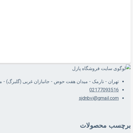
بازی های حرکتی و مهارتی
جنگا چوبی جعبه سفید تاس دار شماره دار
650,000
تومان
افزودن به سبد خرید
تهران - نارمک - میدان هفت حوض - جانبازان غربی (گلبرگ) - 
02177093516
sjdnbvi@gmail.com
برچسب محصولات