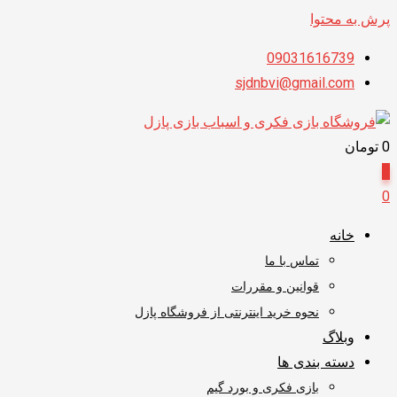
پرش به محتوا
09031616739
sjdnbvi@gmail.com
0
تومان
0
0
خانه
تماس با ما
قوانین و مقررات
نحوه خرید اینترنتی از فروشگاه پازل
وبلاگ
دسته بندی ها
بازی فکری و بورد گیم