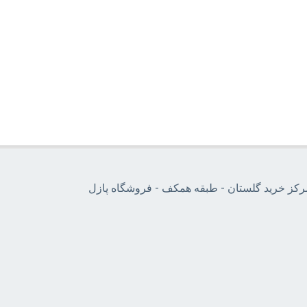
مرکز خرید گلستان - طبقه همکف - فروشگاه پازل