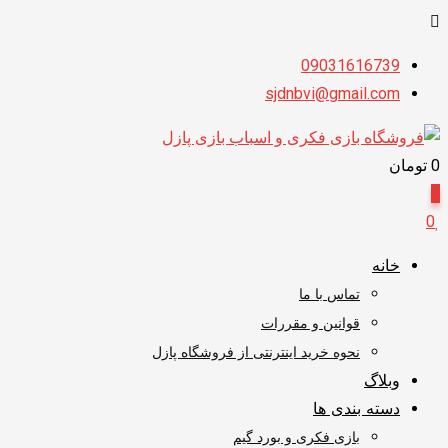
پرش
09031616739
به
sjdnbvi@gmail.com
محتوا
0
تومان
0
0
خانه
تماس با ما
قوانین و مقررات
نحوه خرید اینترنتی از فروشگاه پازل
وبلاگ
دسته بندی ها
بازی فکری و بورد گیم