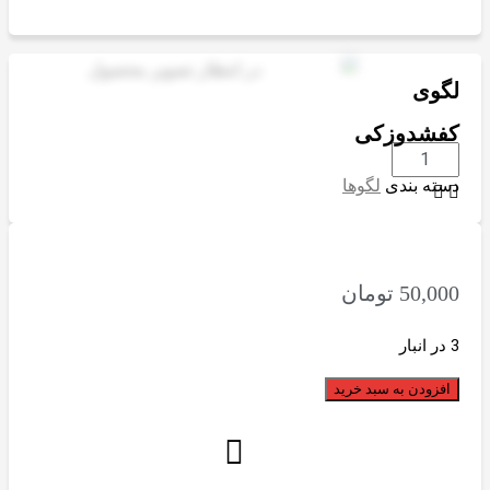
لگوی
کفشدوزکی
لگوی
دسته بندی
لگوها
کفشدوزکی
تعداد
50,000
تومان
3 در انبار
افزودن به سبد خرید