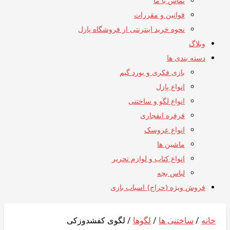
تماس با ما
قوانین و مقررات
نحوه خرید اینترنتی از فروشگاه پازل
وبلاگ
دسته بندی ها
بازی فکری و بورد گیم
انواع پازل
انواع لگو و ساختنی
فرفره انفجاری
انواع عروسک
ماشین ها
انواع کتاب و لوازم تحریر
لباس بچه
فروش ویژه (حراج) اسباب بازی
خانه
/
ساختنی ها
/
لگوها
/ لگوی کفشدوزکی