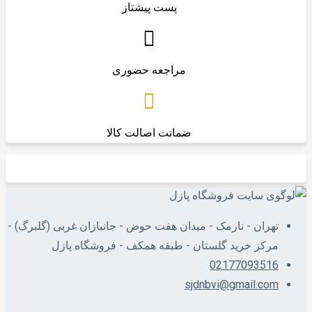
پست پیشتاز
مراجعه حضوری
ضمانت اصالت کالا
تهران - نارمک - میدان هفت حوض - جانبازان غربی (گلبرگ) -
مرکز خرید گلستان - طبقه همکف - فروشگاه پازل
02177093516
sjdnbvi@gmail.com