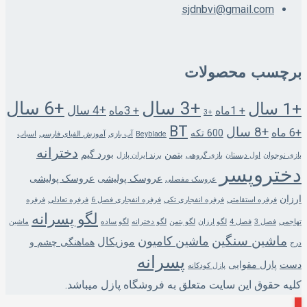
sjdnbvi@gmail.com
برچسب محصولات
+3 سال
+6 سال
+1 سال
+4 سال
+ 1ماه
+ 3ماه
+3
BT
+8 سال
+6 ماه
600 تکه
Beyblade
آب بازی
آموزش الفبای فارسی
اسباب
دخترانه
بتمن
بورد گیم
بازی نوجوان
اول دبستان
بازی گروهی
برند ایران پازل
دختروپسر
عروسک پولیشی
عروسک پولیشی
عروسک مفصلی
ارزان
فرفره استقامتی
فرفره انفجاری تکی
فرفره انفجاری فصل 6
فرفره تعادلی
فرفره
لگو پسرانه
تهاجمی
فصل 3
فصل 4
لگو ارزان
لگو بتمن
لگو دخترانه
لگو ساده
ماشین
ماشین سنگین
ماشین کامیون
موزیکال
هماهنگی چشم و
درج
پسرانه
دست
پازل مقوایی
پازل کودکانه
کلیه حقوق این سایت متعلق به فروشگاه پازل میباشد.