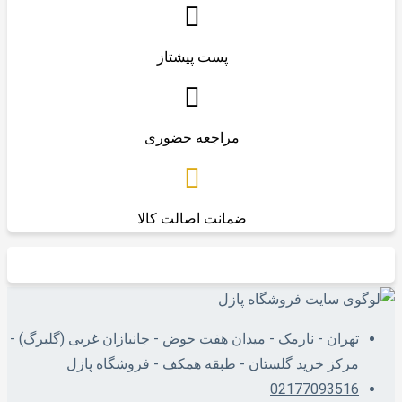
پست پیشتاز
مراجعه حضوری
ضمانت اصالت کالا
تهران - نارمک - میدان هفت حوض - جانبازان غربی (گلبرگ) -
مرکز خرید گلستان - طبقه همکف - فروشگاه پازل
02177093516