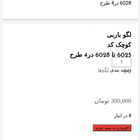
6028 در4 طرح
لگو باربی
کوچک کد
6025 تا 6028 در4 طرح
لگو
دسته بندی
لگوها
باربی
کوچک
کد
6025
300,000
تومان
تا
6028
8 در انبار
در4
افزودن به سبد خرید
طرح
تعداد