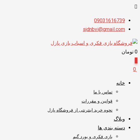
پرش
09031616739
به
sjdnbvi@gmail.com
محتوا
0
تومان
0
0
خانه
تماس با ما
قوانین و مقررات
نحوه خرید اینترنتی از فروشگاه پازل
وبلاگ
دسته بندی ها
بازی فکری و بورد گیم