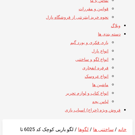
تماس با ما
قوانین و مقررات
نحوه خرید اینترنتی از فروشگاه پازل
وبلاگ
دسته بندی ها
بازی فکری و بورد گیم
انواع پازل
انواع لگو و ساختنی
فرفره انفجاری
انواع عروسک
ماشین ها
انواع کتاب و لوازم تحریر
لباس بچه
فروش ویژه (حراج) اسباب بازی
خانه
/
ساختنی ها
/
لگوها
/ لگو باربی کوچک کد 6025 تا