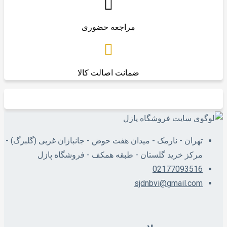
مراجعه حضوری
ضمانت اصالت کالا
تهران - نارمک - میدان هفت حوض - جانبازان غربی (گلبرگ) -
مرکز خرید گلستان - طبقه همکف - فروشگاه پازل
02177093516
sjdnbvi@gmail.com