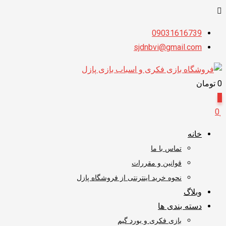
پرش
09031616739
به
sjdnbvi@gmail.com
محتوا
0
تومان
0
0
خانه
تماس با ما
قوانین و مقررات
نحوه خرید اینترنتی از فروشگاه پازل
وبلاگ
دسته بندی ها
بازی فکری و بورد گیم