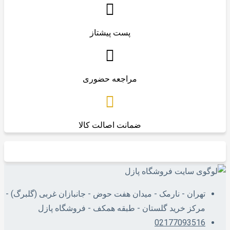
پست پیشتاز
مراجعه حضوری
ضمانت اصالت کالا
تهران - نارمک - میدان هفت حوض - جانبازان غربی (گلبرگ) -
مرکز خرید گلستان - طبقه همکف - فروشگاه پازل
02177093516