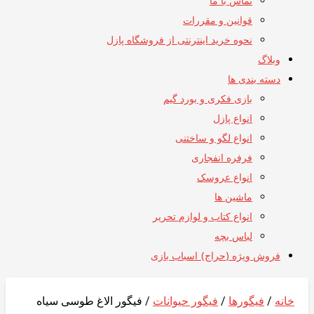
تماس با ما
قوانین و مقررات
نحوه خرید اینترنتی از فروشگاه پازل
وبلاگ
دسته بندی ها
بازی فکری و بورد گیم
انواع پازل
انواع لگو و ساختنی
فرفره انفجاری
انواع عروسک
ماشین ها
انواع کتاب و لوازم تحریر
لباس بچه
فروش ویژه (حراج) اسباب بازی
خانه
/
فیگورها
/
فیگور حیوانات
/ فیگور الاغ طوسی سیاه