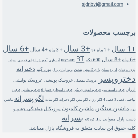
sjdnbvi@gmail.com
برچسب محصولات
+3 سال
+6 سال
+1 سال
+4 سال
+ 1ماه
+ 3ماه
+3
BT
+8 سال
+6 ماه
600 تکه
Beyblade
آب بازی
آموزش الفبای فارسی
اسباب
دخترانه
بتمن
بورد گیم
بازی نوجوان
اول دبستان
بازی گروهی
برند ایران پازل
دختروپسر
عروسک پولیشی
عروسک پولیشی
عروسک مفصلی
ارزان
فرفره استقامتی
فرفره انفجاری تکی
فرفره انفجاری فصل 6
فرفره تعادلی
فرفره
لگو پسرانه
تهاجمی
فصل 3
فصل 4
لگو ارزان
لگو بتمن
لگو دخترانه
لگو ساده
ماشین
ماشین سنگین
ماشین کامیون
موزیکال
هماهنگی چشم و
درج
پسرانه
دست
پازل مقوایی
پازل کودکانه
کلیه حقوق این سایت متعلق به فروشگاه پازل میباشد.