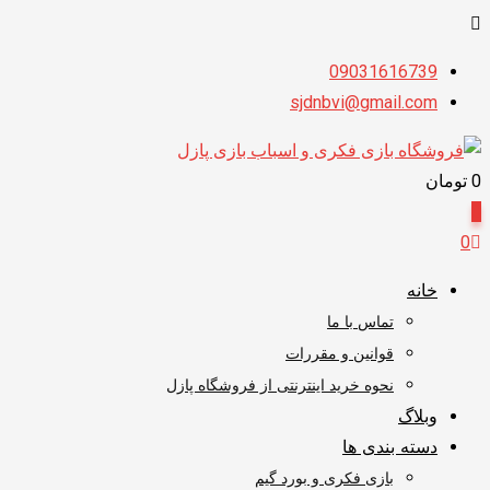
پرش
09031616739
به
sjdnbvi@gmail.com
محتوا
0
تومان
0
0
خانه
تماس با ما
قوانین و مقررات
نحوه خرید اینترنتی از فروشگاه پازل
وبلاگ
دسته بندی ها
بازی فکری و بورد گیم