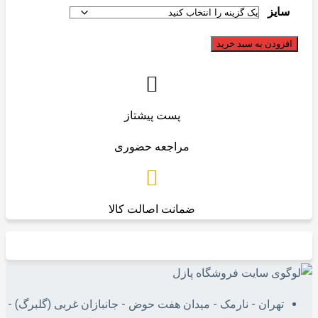
جعبه
سایز
ای
افزودن به سبد خرید
تعداد
پست پیشتاز
مراجعه حضوری
ضمانت اصالت کالا
تهران - نارمک - میدان هفت حوض - جانبازان غربی (گلبرگ) -