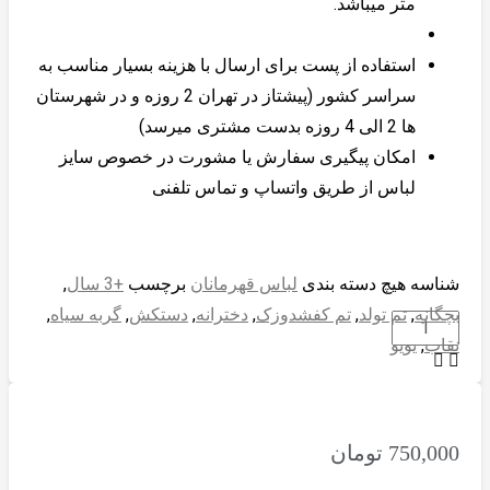
متر میباشد.
استفاده از پست برای ارسال با هزینه بسیار مناسب به
سراسر کشور (پیشتاز در تهران 2 روزه و در شهرستان
ها 2 الی 4 روزه بدست مشتری میرسد)
امکان پیگیری سفارش یا مشورت در خصوص سایز
لباس از طریق واتساپ و تماس تلفنی
شناسه
هیچ
دسته بندی
لباس قهرمانان
برچسب
+3 سال
,
بچگانه
,
تم تولد
,
تم کفشدوزک
,
دخترانه
,
دستکش
,
گربه سیاه
,
لباس
نقاب
,
یویو
سرهمی
دختر
کفشدوزکی
با
750,000
تومان
یویو