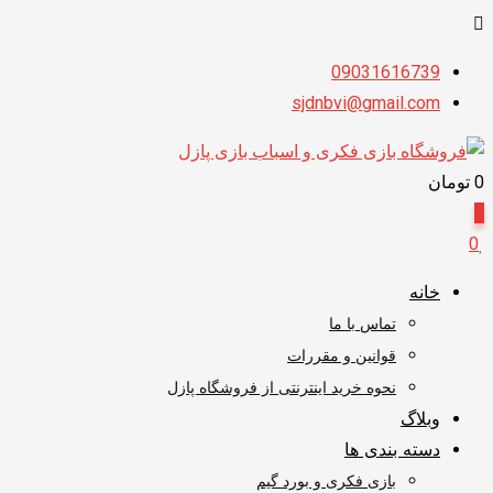
پرش
09031616739
به
sjdnbvi@gmail.com
محتوا
0
تومان
0
0
خانه
تماس با ما
قوانین و مقررات
نحوه خرید اینترنتی از فروشگاه پازل
وبلاگ
دسته بندی ها
بازی فکری و بورد گیم