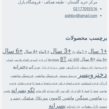
مرکز خرید گلستان - طبقه همکف - فروشگاه پازل
02177093516
sjdnbvi@gmail.com
برچسب محصولات
+3 سال
+6 سال
+1 سال
+4 سال
+ 1ماه
+ 3ماه
+3
BT
+8 سال
+6 ماه
600 تکه
Beyblade
آب بازی
آموزش الفبای فارسی
اسباب
دخترانه
بتمن
بورد گیم
بازی نوجوان
اول دبستان
بازی گروهی
برند ایران پازل
دختروپسر
عروسک پولیشی
عروسک پولیشی
عروسک مفصلی
ارزان
فرفره استقامتی
فرفره انفجاری تکی
فرفره انفجاری فصل 6
فرفره تعادلی
فرفره
لگو پسرانه
تهاجمی
فصل 3
فصل 4
لگو ارزان
لگو بتمن
لگو دخترانه
لگو ساده
ماشین
ماشین سنگین
ماشین کامیون
موزیکال
هماهنگی چشم و
درج
پسرانه
دست
پازل مقوایی
پازل کودکانه