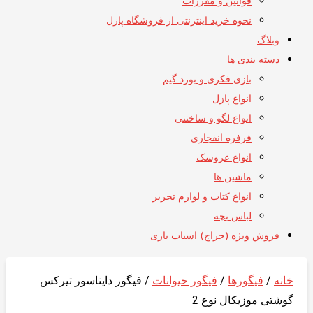
قوانین و مقررات
نحوه خرید اینترنتی از فروشگاه پازل
وبلاگ
دسته بندی ها
بازی فکری و بورد گیم
انواع پازل
انواع لگو و ساختنی
فرفره انفجاری
انواع عروسک
ماشین ها
انواع کتاب و لوازم تحریر
لباس بچه
فروش ویژه (حراج) اسباب بازی
خانه
/
فیگورها
/
فیگور حیوانات
/ فیگور دایناسور تیرکس
گوشتی موزیکال نوع 2