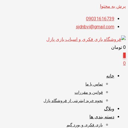
پرش به محتوا
09031616739
sjdnbvi@gmail.com
0
تومان
0
0
خانه
تماس با ما
قوانین و مقررات
نحوه خرید اینترنتی از فروشگاه پازل
وبلاگ
دسته بندی ها
بازی فکری و بورد گیم