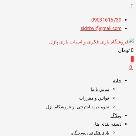
پرش
09031616739
به
sjdnbvi@gmail.com
محتوا
0
تومان
0
0
خانه
تماس با ما
قوانین و مقررات
نحوه خرید اینترنتی از فروشگاه پازل
وبلاگ
دسته بندی ها
بازی فکری و بورد گیم