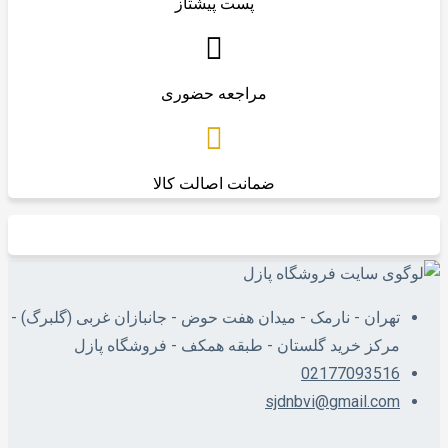
پست پیشتاز
مراجعه حضوری
ضمانت اصالت کالا
تهران - نارمک - میدان هفت حوض - جانبازان غربی (گلبرگ) -
مرکز خرید گلستان - طبقه همکف - فروشگاه پازل
02177093516
sjdnbvi@gmail.com