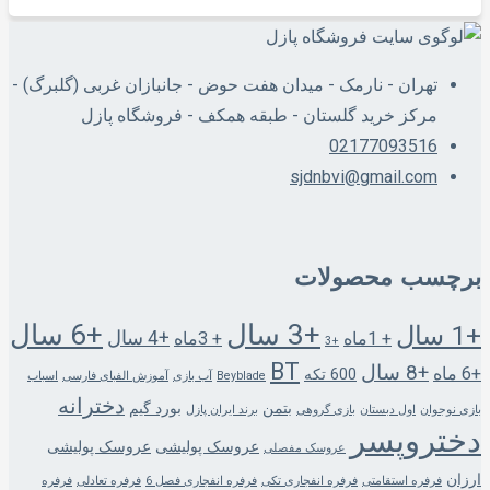
تهران - نارمک - میدان هفت حوض - جانبازان غربی (گلبرگ) -
مرکز خرید گلستان - طبقه همکف - فروشگاه پازل
02177093516
sjdnbvi@gmail.com
برچسب محصولات
+3 سال
+6 سال
+1 سال
+4 سال
+ 1ماه
+ 3ماه
+3
BT
+8 سال
+6 ماه
600 تکه
Beyblade
آب بازی
آموزش الفبای فارسی
اسباب
دخترانه
بتمن
بورد گیم
بازی نوجوان
اول دبستان
بازی گروهی
برند ایران پازل
دختروپسر
عروسک پولیشی
عروسک پولیشی
عروسک مفصلی
ارزان
فرفره استقامتی
فرفره انفجاری تکی
فرفره انفجاری فصل 6
فرفره تعادلی
فرفره