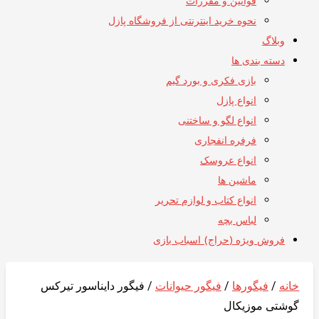
قوانین و مقررات
نحوه خرید اینترنتی از فروشگاه پازل
وبلاگ
دسته بندی ها
بازی فکری و بورد گیم
انواع پازل
انواع لگو و ساختنی
فرفره انفجاری
انواع عروسک
ماشین ها
انواع کتاب و لوازم تحریر
لباس بچه
فروش ویژه (حراج) اسباب بازی
خانه
/
فیگورها
/
فیگور حیوانات
/ فیگور دایناسور تیرکس
گوشتی موزیکال