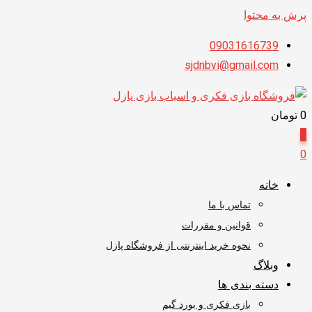
پرش به محتوا
09031616739
sjdnbvi@gmail.com
0
تومان
0
0
خانه
تماس با ما
قوانین و مقررات
نحوه خرید اینترنتی از فروشگاه پازل
وبلاگ
دسته بندی ها
بازی فکری و بورد گیم