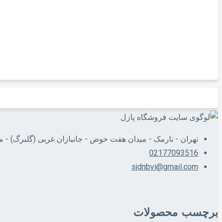
تهران - نارمک - میدان هفت حوض - جانبازان غربی (گلبرگ) - 
02177093516
sjdnbvi@gmail.com
برچسب محصولات