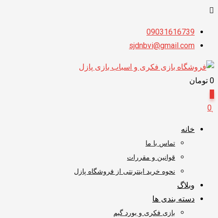
پرش
09031616739
به
sjdnbvi@gmail.com
محتوا
0
تومان
0
0
خانه
تماس با ما
قوانین و مقررات
نحوه خرید اینترنتی از فروشگاه پازل
وبلاگ
دسته بندی ها
بازی فکری و بورد گیم